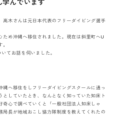
ん学んでいます
、高木さんは元日本代表のフリーダイビング選手
むため沖縄へ移住されました。現在は斜里町へU
す。
ついてお話を伺いました。
沖縄へ移住をしフリーダイビングスクールに通っ
うとしていたとき、なんとなく知っていた知床ト
好奇心で調べていくと「一般社団法人知床しゃ
務局長が地域おこし協力隊制度を教えてくれたの