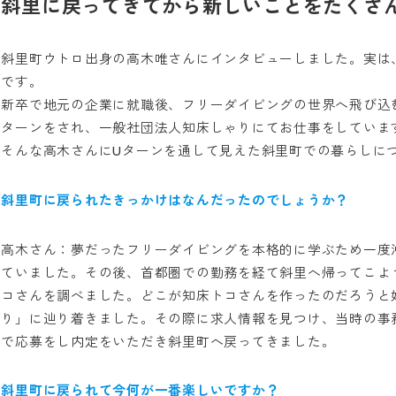
斜里に戻ってきてから新しいことをたくさ
斜里町ウトロ出身の高木唯さんにインタビューしました。実は
です。
新卒で地元の企業に就職後、フリーダイビングの世界へ飛び込
ターンをされ、一般社団法人知床しゃりにてお仕事をしていま
そんな高木さんにUターンを通して見えた斜里町での暮らしに
斜里町に戻られたきっかけはなんだったのでしょうか？
高木さん：夢だったフリーダイビングを本格的に学ぶため一度
ていました。その後、首都圏での勤務を経て斜里へ帰ってこよ
コさんを調べました。どこが知床トコさんを作ったのだろうと
り」に辿り着きました。その際に求人情報を見つけ、当時の事
で応募をし内定をいただき斜里町へ戻ってきました。
斜里町に戻られて今何が一番楽しいですか？