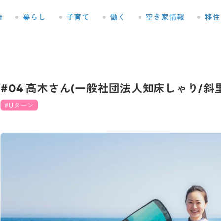
t
暮らし
子育て
働く
空き家情報
移住
#04 高木さん(一般社団法人知床しゃり/斜
Uターン