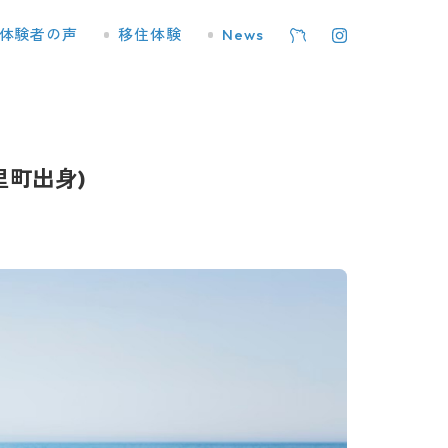
体験者の声
移住体験
News
里町出身)